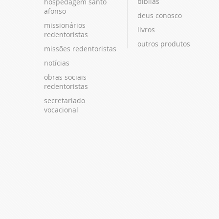
bíblias
hospedagem santo
afonso
deus conosco
missionários
livros
redentoristas
outros produtos
missões redentoristas
notícias
obras sociais
redentoristas
secretariado
vocacional