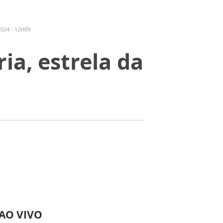
024 - 12H09
a, estrela da
 AO VIVO