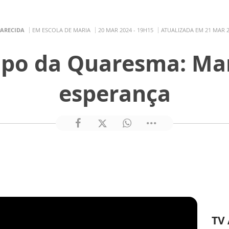
PARECIDA
EM ESCOLA DE MARIA
20 MAR 2024 - 19H15
ATUALIZADA EM 21 MAR 2
po da Quaresma: Mari
esperança
TV