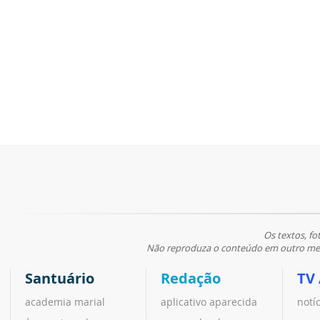
Os textos, fo
Não reproduza o conteúdo em outro meio
Santuário
Redação
TV
academia marial
aplicativo aparecida
notí