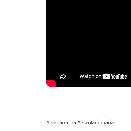
#tvaparecida #escolademaria