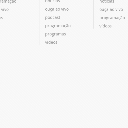
notícias
ramação
notícias
ouça ao vivo
 vivo
ouça ao vivo
podcast
os
programação
programação
vídeos
programas
vídeos