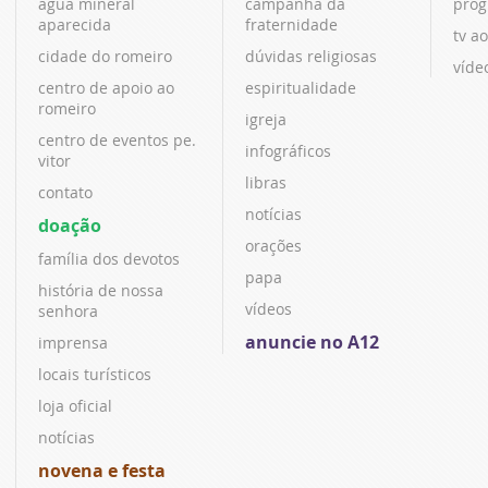
água mineral
campanha da
prog
aparecida
fraternidade
tv ao
cidade do romeiro
dúvidas religiosas
víde
centro de apoio ao
espiritualidade
romeiro
igreja
centro de eventos pe.
infográficos
vitor
libras
contato
notícias
doação
orações
família dos devotos
papa
história de nossa
vídeos
senhora
anuncie no A12
imprensa
locais turísticos
loja oficial
notícias
novena e festa