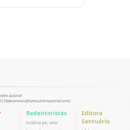
reito autoral.
12 (faleconosco@santuarionacional.com).
P
Redentoristas
Editora
Santuário
história pe. vitor