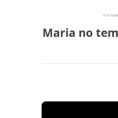
POR
TV A
Maria no tem