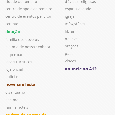
cidade do romeiro
dúvidas religiosas
centro de apoio ao romeiro
espiritualidade
centro de eventos pe. vitor
igreja
contato
infográficos
doação
libras
notícias
família dos devotos
orações
história de nossa senhora
papa
imprensa
vídeos
locais turísticos
anuncie no A12
loja oficial
notícias
novena e festa
o santuário
pastoral
rainha hotéis
revista de aparecida