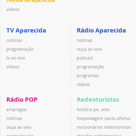
vídeos
TV Aparecida
Rádio Aparecida
notícias
notícias
programação
ouça ao vivo
tv ao vivo
podcast
vídeos
programação
programas
vídeos
Rádio POP
Redentoristas
empregos
história pe. vitor
notícias
hospedagem santo afonso
ouça ao vivo
missionários redentoristas
programação
missões redentoristas