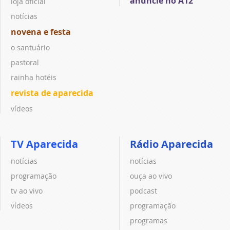
anuncie no A12
loja oficial
notícias
novena e festa
o santuário
pastoral
rainha hotéis
revista de aparecida
vídeos
TV Aparecida
Rádio Aparecida
notícias
notícias
programação
ouça ao vivo
tv ao vivo
podcast
vídeos
programação
programas