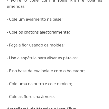
- Forre o cone com a folha kraft e cole as
emendas;
- Cole um aviamento na base;
- Cole os chatons aleatoriamente;
- Faça a flor usando os moldes;
- Use a espátula para alisar as pétalas;
- E na base de eva boleie com o boleador;
- Cole uma na outra e cole o miolo;
- Cole as flores na árvore.