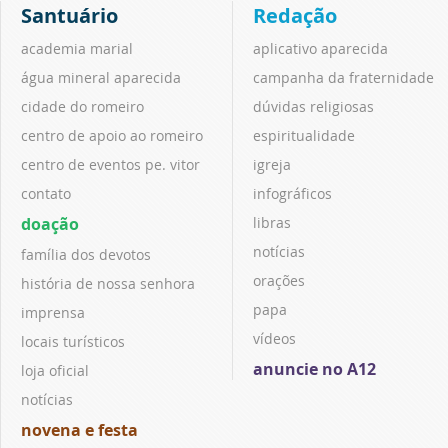
Santuário
Redação
academia marial
aplicativo aparecida
água mineral aparecida
campanha da fraternidade
cidade do romeiro
dúvidas religiosas
centro de apoio ao romeiro
espiritualidade
centro de eventos pe. vitor
igreja
contato
infográficos
doação
libras
notícias
família dos devotos
orações
história de nossa senhora
papa
imprensa
vídeos
locais turísticos
anuncie no A12
loja oficial
notícias
novena e festa