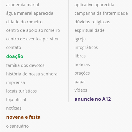
academia marial
aplicativo aparecida
água mineral aparecida
campanha da fraternidade
cidade do romeiro
dúvidas religiosas
centro de apoio ao romeiro
espiritualidade
centro de eventos pe. vitor
igreja
contato
infográficos
doação
libras
notícias
família dos devotos
orações
história de nossa senhora
papa
imprensa
vídeos
locais turísticos
anuncie no A12
loja oficial
notícias
novena e festa
o santuário