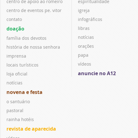
centro de apoio ao romeiro
espiritualidade
centro de eventos pe. vitor
igreja
contato
infográficos
doação
libras
notícias
família dos devotos
orações
história de nossa senhora
papa
imprensa
vídeos
locais turísticos
anuncie no A12
loja oficial
notícias
novena e festa
o santuário
pastoral
rainha hotéis
revista de aparecida