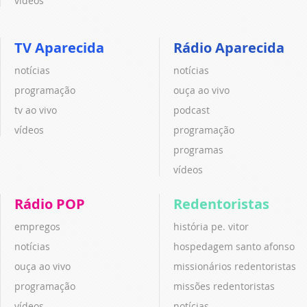
vídeos
TV Aparecida
Rádio Aparecida
notícias
notícias
programação
ouça ao vivo
tv ao vivo
podcast
vídeos
programação
programas
vídeos
Rádio POP
Redentoristas
empregos
história pe. vitor
notícias
hospedagem santo afonso
ouça ao vivo
missionários redentoristas
programação
missões redentoristas
vídeos
notícias