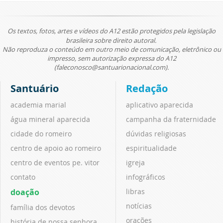
Os textos, fotos, artes e vídeos do A12 estão protegidos pela legislação
brasileira sobre direito autoral.
Não reproduza o conteúdo em outro meio de comunicação, eletrônico ou
impresso, sem autorização expressa do A12
(faleconosco@santuarionacional.com).
Santuário
Redação
academia marial
aplicativo aparecida
água mineral aparecida
campanha da fraternidade
cidade do romeiro
dúvidas religiosas
centro de apoio ao romeiro
espiritualidade
centro de eventos pe. vitor
igreja
contato
infográficos
doação
libras
notícias
família dos devotos
orações
história de nossa senhora