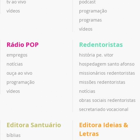
tv ao vivo
podcast
vídeos
programação
programas
vídeos
Rádio POP
Redentoristas
empregos
história pe. vitor
notícias
hospedagem santo afonso
ouça ao vivo
missionários redentoristas
programação
missões redentoristas
vídeos
notícias
obras sociais redentoristas
secretariado vocacional
Editora Santuário
Editora Ideias &
Letras
bíblias