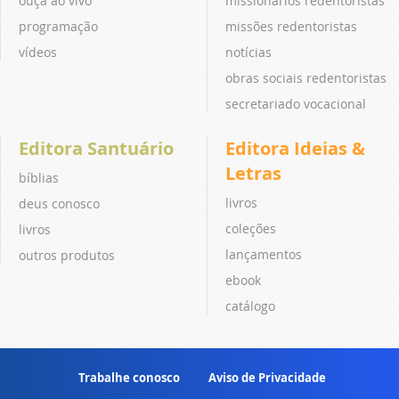
ouça ao vivo
missionários redentoristas
programação
missões redentoristas
vídeos
notícias
obras sociais redentoristas
secretariado vocacional
Editora Santuário
Editora Ideias &
Letras
bíblias
livros
deus conosco
coleções
livros
lançamentos
outros produtos
ebook
catálogo
Trabalhe conosco
Aviso de Privacidade