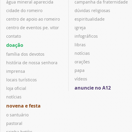
água mineral aparecida
campanha da fraternidade
cidade do romeiro
dúvidas religiosas
centro de apoio ao romeiro
espiritualidade
centro de eventos pe. vitor
igreja
contato
infográficos
doação
libras
notícias
família dos devotos
orações
história de nossa senhora
papa
imprensa
vídeos
locais turísticos
anuncie no A12
loja oficial
notícias
novena e festa
o santuário
pastoral
rainha hotéis