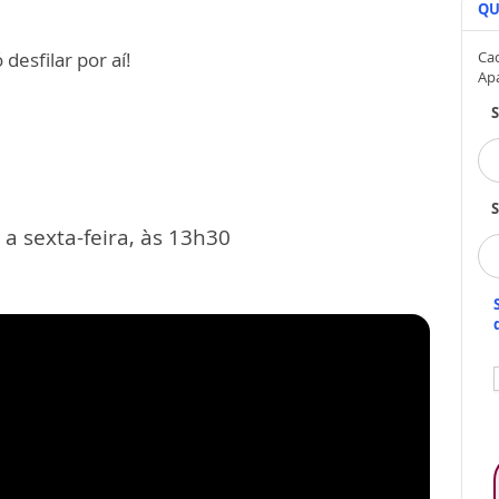
QU
desfilar por aí!
Cad
Ap
S
a sexta-feira, às 13h30