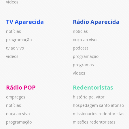
vídeos
TV Aparecida
Rádio Aparecida
notícias
notícias
programação
ouça ao vivo
tv ao vivo
podcast
vídeos
programação
programas
vídeos
Rádio POP
Redentoristas
empregos
história pe. vitor
notícias
hospedagem santo afonso
ouça ao vivo
missionários redentoristas
programação
missões redentoristas