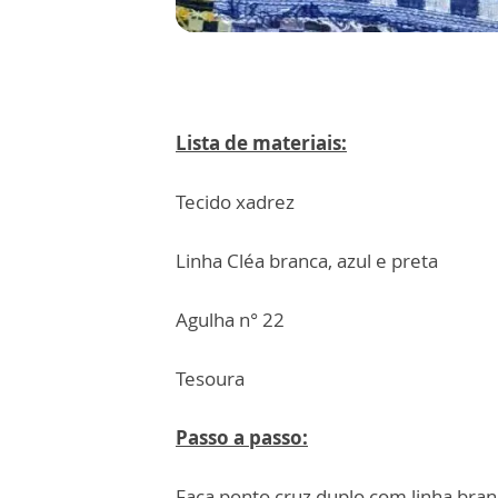
Lista de materiais:
Tecido xadrez
Linha Cléa branca, azul e preta
Agulha n° 22
Tesoura
Passo a passo:
Faça ponto cruz duplo com linha bran