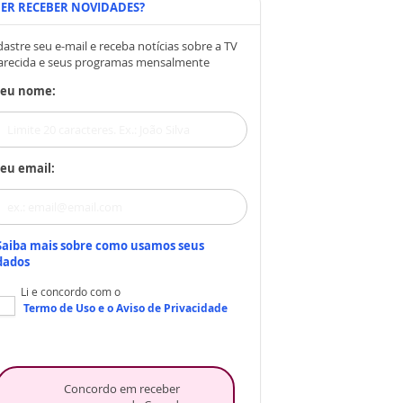
ER RECEBER NOVIDADES?
astre seu e-mail e receba notícias sobre a TV
arecida e seus programas mensalmente
Seu nome:
eu email:
Saiba mais sobre como usamos seus
dados
Li e concordo com o
Termo de Uso
e o
Aviso de Privacidade
Concordo em receber