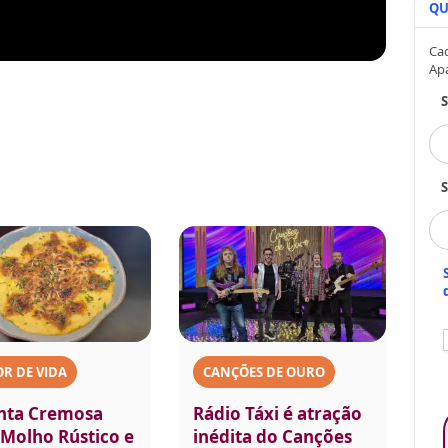
QU
Cad
Ap
S
R DE VIDA
CANÇÕES DE OURO
nta Cremosa
Rádio Táxi é atração
Molho Rústico e
inédita do Canções