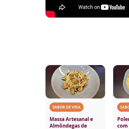
SABOR DE VIDA
SABO
Massa Artesanal e
Pole
Almôndegas de
com 