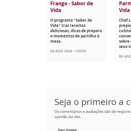
Frango - Sabor de
Parm
Vida
Vida
O programa “Sabor de
Chef 
Vida” traz receitas
prepar
deliciosas, dicas de preparo
culiná
e momentos de partilha à
conve
mesa.
sobre 
seus i
06 AGO 2026 - 13H30
06 AGO
Seja o primeiro a
Os comentários e avaliações são de respons
opinião do site.
Seu nome