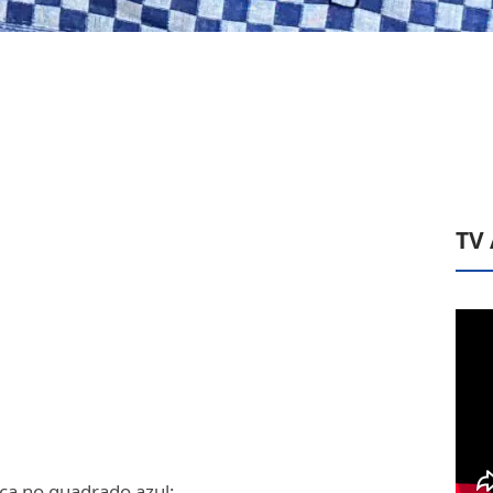
TV
ca no quadrado azul;