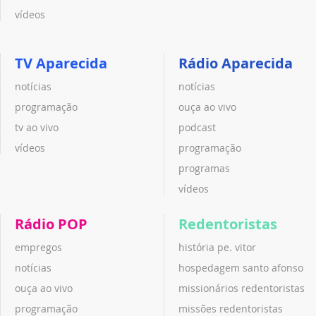
vídeos
TV Aparecida
Rádio Aparecida
notícias
notícias
programação
ouça ao vivo
tv ao vivo
podcast
vídeos
programação
programas
vídeos
Rádio POP
Redentoristas
empregos
história pe. vitor
notícias
hospedagem santo afonso
ouça ao vivo
missionários redentoristas
programação
missões redentoristas