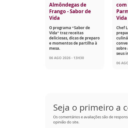
Almôndegas de
com 
Frango - Sabor de
Parm
Vida
Vida
O programa “Sabor de
Chef 
Vida” traz receitas
prepar
deliciosas, dicas de preparo
culiná
e momentos de partilha à
conve
mesa.
sobre 
seus i
06 AGO 2026 - 13H30
06 AGO
Seja o primeiro a
Os comentários e avaliações são de respons
opinião do site.