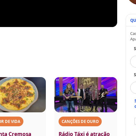
QU
Cad
Ap
S
R DE VIDA
CANÇÕES DE OURO
nta Cremosa
Rádio Táxi é atração