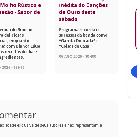
Molho Rústico e
inédita do Canções
esão - Sabor de
de Ouro deste
sábado
Leonardo Roncon
Programa recorda os
a deliciosas
sucessos da banda como
rias, enquanto
“Garota Dourada” e
rsa com Bianca Láua
“Coisas de Casal”
as receitas do dia e
06 AGO 2026 - 10H00
ngredientes.
 2026 - 13H15
 comentar
abilidade exclusiva de seus autores e não representam a