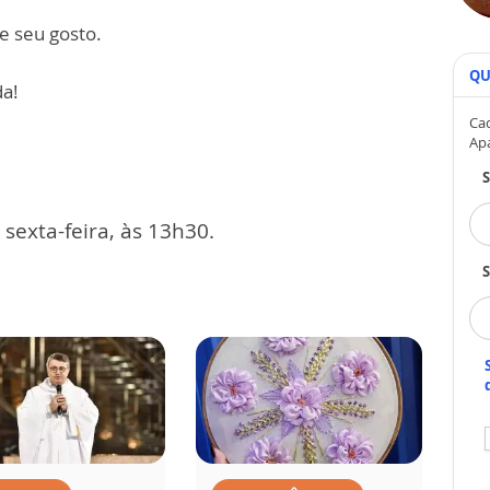
e seu gosto.
QU
da!
Cad
Ap
exta-feira, às 13h30.
S