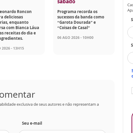
sábado
Cad
Ap
Leonardo Roncon
Programa recorda os
a deliciosas
sucessos da banda como
rias, enquanto
“Garota Dourada” e
rsa com Bianca Láua
“Coisas de Casal”
as receitas do dia e
06 AGO 2026 - 10H00
ngredientes.
S
 2026 - 13H15
 comentar
abilidade exclusiva de seus autores e não representam a
Seu e-mail