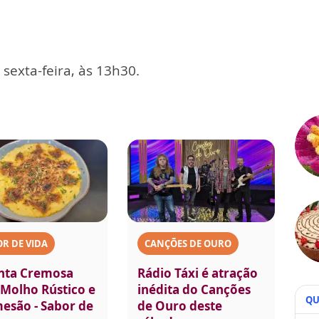
exta-feira, às 13h30.
R DE VIDA
CANÇÕES DE OURO
nta Cremosa
Rádio Táxi é atração
Molho Rústico e
inédita do Canções
QU
esão - Sabor de
de Ouro deste