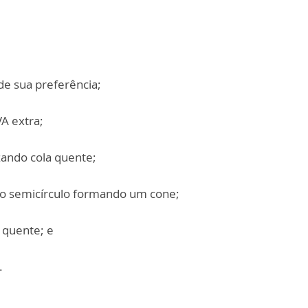
de sua preferência;
VA extra;
zando cola quente;
ar o semicírculo formando um cone;
a quente; e
.