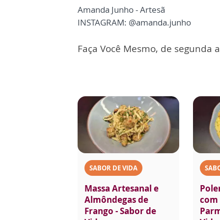
Amanda Junho - Artesã
INSTAGRAM:
@amanda.junho
Faça Você Mesmo, de segunda a s
SABOR DE VIDA
SABO
Massa Artesanal e
Pole
Almôndegas de
com 
Frango - Sabor de
Parm