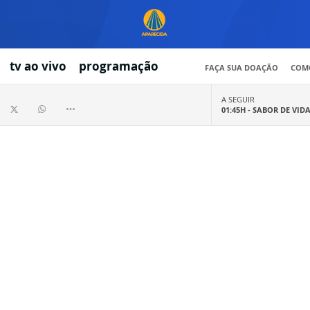
tv ao vivo
programação
FAÇA SUA DOAÇÃO
COMO
A SEGUIR
01:45H -
SABOR DE VID