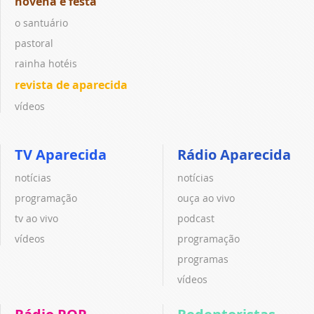
novena e festa
o santuário
pastoral
rainha hotéis
revista de aparecida
vídeos
TV Aparecida
Rádio Aparecida
notícias
notícias
programação
ouça ao vivo
tv ao vivo
podcast
vídeos
programação
programas
vídeos