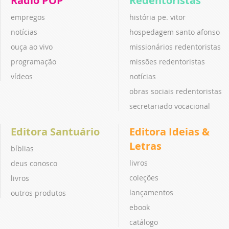
Rádio POP
Redentoristas
empregos
história pe. vitor
notícias
hospedagem santo afonso
ouça ao vivo
missionários redentoristas
programação
missões redentoristas
vídeos
notícias
obras sociais redentoristas
secretariado vocacional
Editora Santuário
Editora Ideias &
Letras
bíblias
livros
deus conosco
coleções
livros
lançamentos
outros produtos
ebook
catálogo