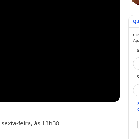
QU
Cad
Ap
S
sexta-feira, às 13h30