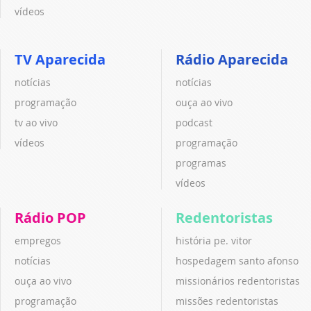
vídeos
TV Aparecida
Rádio Aparecida
notícias
notícias
programação
ouça ao vivo
tv ao vivo
podcast
vídeos
programação
programas
vídeos
Rádio POP
Redentoristas
empregos
história pe. vitor
notícias
hospedagem santo afonso
ouça ao vivo
missionários redentoristas
programação
missões redentoristas