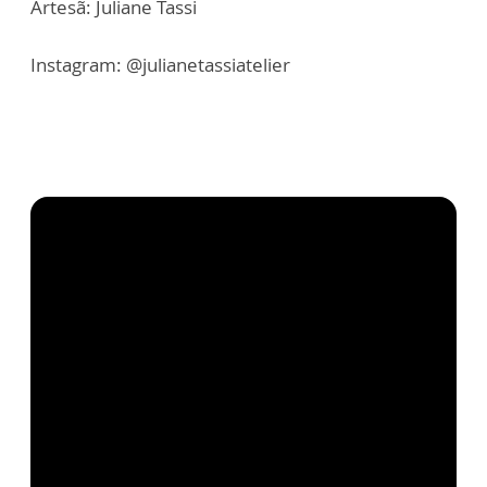
Artesã: Juliane Tassi
Instagram: @julianetassiatelier