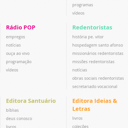
programas
vídeos
Rádio POP
Redentoristas
empregos
história pe. vitor
notícias
hospedagem santo afonso
ouça ao vivo
missionários redentoristas
programação
missões redentoristas
vídeos
notícias
obras sociais redentoristas
secretariado vocacional
Editora Santuário
Editora Ideias &
Letras
bíblias
livros
deus conosco
coleções
livros