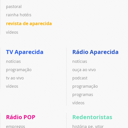
pastoral
rainha hotéis
revista de aparecida
vídeos
TV Aparecida
Rádio Aparecida
notícias
notícias
programação
ouça ao vivo
tv ao vivo
podcast
vídeos
programação
programas
vídeos
Rádio POP
Redentoristas
empregos
história pe. vitor