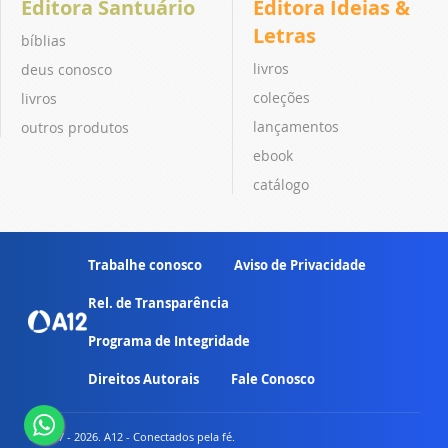
Editora Santuário
Editora Ideias &
Letras
bíblias
livros
deus conosco
coleções
livros
lançamentos
outros produtos
ebook
catálogo
Trabalhe conosco
Aviso de Privacidade
Rel. de Transparência
Programa de Integridade
Direitos Autorais
Fale Conosco
© 2007 - 2026. A12 - Conectados pela fé.