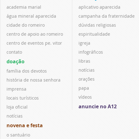
academia marial
aplicativo aparecida
água mineral aparecida
campanha da fraternidade
cidade do romeiro
dúvidas religiosas
centro de apoio ao romeiro
espiritualidade
centro de eventos pe. vitor
igreja
contato
infográficos
doação
libras
notícias
família dos devotos
orações
história de nossa senhora
papa
imprensa
vídeos
locais turísticos
anuncie no A12
loja oficial
notícias
novena e festa
o santuário