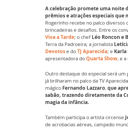
A celebração promete uma noite de
prêmios e atrações especiais que 
Rogerinho recebe no palco diversos c
brincadeiras e desafios. Entre os co
Viva a Tarde
; o chef
Léo Roncon e 
Terra da Padroeira; a jornalista
Letíc
Devotos
e do
TJ Aparecida
; e
Karla
apresentadora do
Quarta Show
, e 
Outro destaque do especial será um g
já brilharam no palco da TV Aparecida
mágico
Fernando Lazzaro
,
que apr
sabão, trazendo diretamente da C
magia da infância.
Também participa o artista circense
J
de acrobacias aéreas, campeão mundia