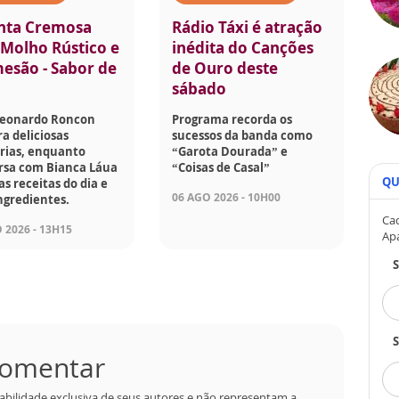
nta Cremosa
Rádio Táxi é atração
Molho Rústico e
inédita do Canções
esão - Sabor de
de Ouro deste
sábado
Leonardo Roncon
Programa recorda os
a deliciosas
sucessos da banda como
rias, enquanto
“Garota Dourada” e
rsa com Bianca Láua
“Coisas de Casal”
QU
as receitas do dia e
06 AGO 2026 - 10H00
ngredientes.
Cad
 2026 - 13H15
Ap
S
 comentar
abilidade exclusiva de seus autores e não representam a