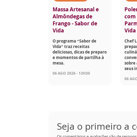
Massa Artesanal e
Pole
Almôndegas de
com 
Frango - Sabor de
Parm
Vida
Vida
O programa “Sabor de
Chef 
Vida” traz receitas
prepar
deliciosas, dicas de preparo
culiná
e momentos de partilha à
conve
mesa.
sobre 
seus i
06 AGO 2026 - 13H30
06 AGO
Seja o primeiro a
Os comentários e avaliações são de respons