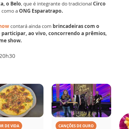
a, o Belo
, que é integrante do tradicional
Circo
s como a
ONG Esparatrapo.
Show
contará ainda com
brincadeiras com o
e participar, ao vivo, concorrendo a prêmios,
ame show.
 20h30
R DE VIDA
CANÇÕES DE OURO