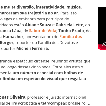
 muita diversão, interatividade, música,
marcaram sua trajetória no ar.
Para isso,
olegas de emissora para participar de
nvidados estão
Abiane Souza
e Gabriela Leite
, do
Bianca Láua
, do
Sabor de Vida
;
Tonho Prado
, do
ia Hamacher,
apresentadora do
Família dos
 Borges
, repórter do Família dos Devotos e
a repórter
Micheli Ferreira.
rande espetáculo circense, reunindo artistas que
 ao longo desses cinco anos. Entre eles está o
esenta um número especial com bolhas de
olômbia um espetáculo visual que resgata a
onas Oliveira
, professor e jurado internacional
l de lira acrobática e tetracampeão brasileiro. E