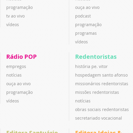
programação
ouça ao vivo
tv ao vivo
podcast
vídeos
programação
programas
vídeos
Rádio POP
Redentoristas
empregos
história pe. vitor
notícias
hospedagem santo afonso
ouça ao vivo
missionários redentoristas
programação
missões redentoristas
vídeos
notícias
obras sociais redentoristas
secretariado vocacional
Editora Santuário
Editora Ideias &