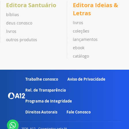
Editora Santuário
Editora Ideias &
Letras
bíblias
livros
deus conosco
coleções
livros
lançamentos
outros produtos
ebook
catálogo
Trabalhe conosco
Aviso de Privacidade
Rel. de Transparência
Programa de Integridade
Direitos Autorais
Fale Conosco
© 2007 - 2026. A12 - Conectados pela fé.