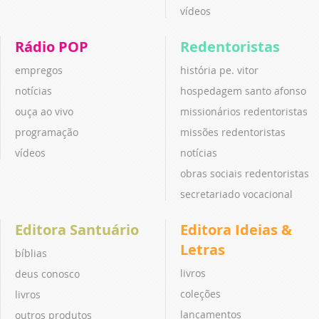
vídeos
Rádio POP
Redentoristas
empregos
história pe. vitor
notícias
hospedagem santo afonso
ouça ao vivo
missionários redentoristas
programação
missões redentoristas
vídeos
notícias
obras sociais redentoristas
secretariado vocacional
Editora Santuário
Editora Ideias &
Letras
bíblias
livros
deus conosco
coleções
livros
lançamentos
outros produtos