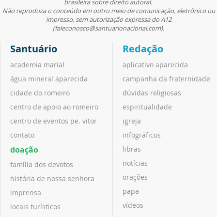
brasileira sobre direito autoral.
Não reproduza o conteúdo em outro meio de comunicação, eletrônico ou
impresso, sem autorização expressa do A12
(faleconosco@santuarionacional.com).
Santuário
Redação
academia marial
aplicativo aparecida
água mineral aparecida
campanha da fraternidade
cidade do romeiro
dúvidas religiosas
centro de apoio ao romeiro
espiritualidade
centro de eventos pe. vitor
igreja
contato
infográficos
doação
libras
notícias
família dos devotos
orações
história de nossa senhora
papa
imprensa
vídeos
locais turísticos