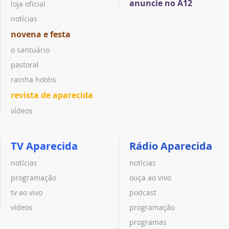
anuncie no A12
loja oficial
notícias
novena e festa
o santuário
pastoral
rainha hotéis
revista de aparecida
vídeos
TV Aparecida
Rádio Aparecida
notícias
notícias
programação
ouça ao vivo
tv ao vivo
podcast
vídeos
programação
programas