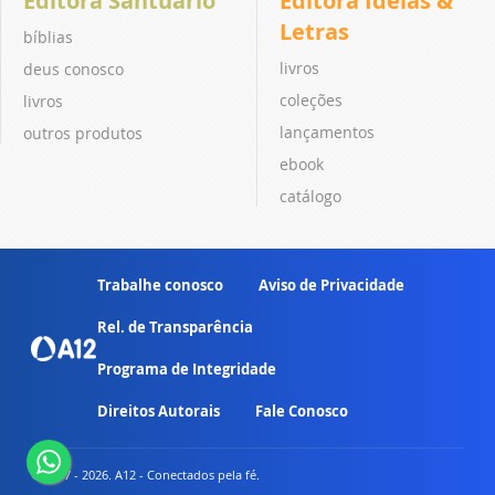
Editora Santuário
Editora Ideias &
Letras
bíblias
livros
deus conosco
coleções
livros
lançamentos
outros produtos
ebook
catálogo
Trabalhe conosco
Aviso de Privacidade
Rel. de Transparência
Programa de Integridade
Direitos Autorais
Fale Conosco
© 2007 - 2026. A12 - Conectados pela fé.