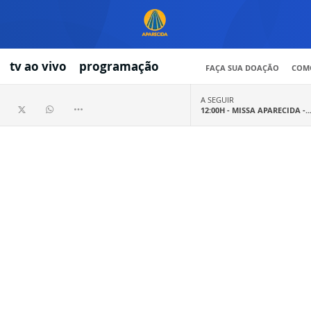
tv ao vivo
programação
FAÇA SUA DOAÇÃO
COMO
A SEGUIR
12:00H -
MISSA APARECIDA -..