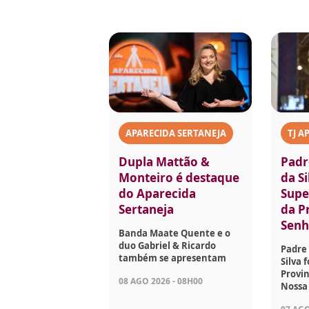
APARECIDA SERTANEJA
TJ A
Dupla Mattão &
Padr
Monteiro é destaque
da Si
do Aparecida
Supe
Sertaneja
da P
Senh
Banda Maate Quente e o
duo Gabriel & Ricardo
Padre 
também se apresentam
Silva 
Provin
08 AGO 2026 - 08H00
Nossa