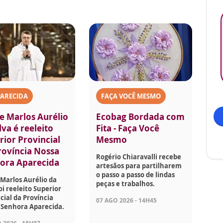
PARECIDA
FAÇA VOCÊ MESMO
e Marlos Aurélio
Ecobag Bordada com
lva é reeleito
Fita - Faça Você
rior Provincial
Mesmo
rovíncia Nossa
Rogério Chiaravalli recebe
ora Aparecida
artesãos para partilharem
o passo a passo de lindas
Marlos Aurélio da
peças e trabalhos.
foi reeleito Superior
cial da Província
07 AGO 2026 - 14H45
 Senhora Aparecida.