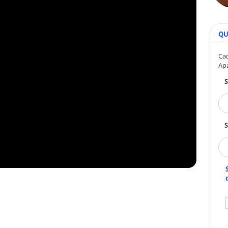
QU
Cad
Ap
S