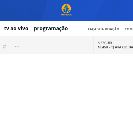
tv ao vivo
programação
FAÇA SUA DOAÇÃO
COMO
A SEGUIR
16:45H -
TJ APARECID