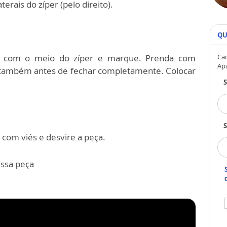
erais do zíper (pelo direito).
QU
xo com o meio do zíper e marque. Prenda com
Cad
Ap
do também antes de fechar completamente. Colocar
S
com viés e desvire a peça.
essa peça