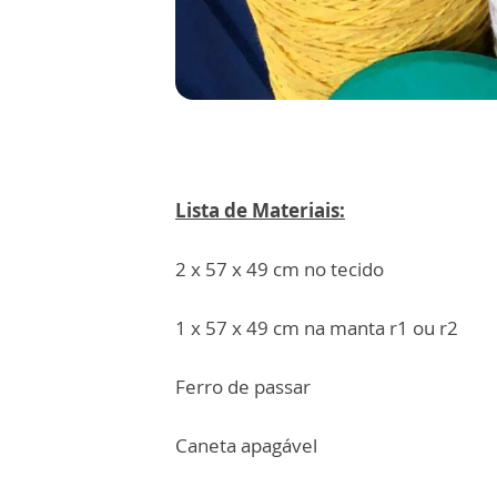
Lista de Materiais:
2 x 57 x 49 cm no tecido
1 x 57 x 49 cm na manta r1 ou r2
Ferro de passar
Caneta apagável