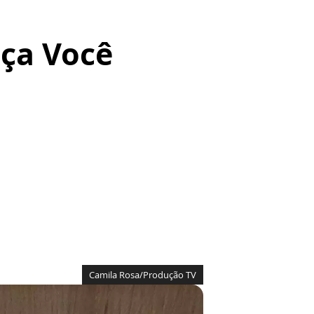
aça Você
Camila Rosa/Produção TV