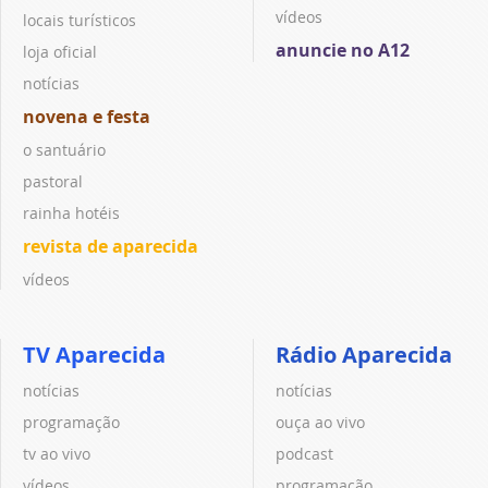
vídeos
locais turísticos
anuncie no A12
loja oficial
notícias
novena e festa
o santuário
pastoral
rainha hotéis
revista de aparecida
vídeos
TV Aparecida
Rádio Aparecida
notícias
notícias
programação
ouça ao vivo
tv ao vivo
podcast
vídeos
programação