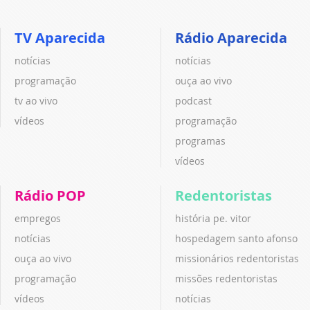
TV Aparecida
Rádio Aparecida
notícias
notícias
programação
ouça ao vivo
tv ao vivo
podcast
vídeos
programação
programas
vídeos
Rádio POP
Redentoristas
empregos
história pe. vitor
notícias
hospedagem santo afonso
ouça ao vivo
missionários redentoristas
programação
missões redentoristas
vídeos
notícias