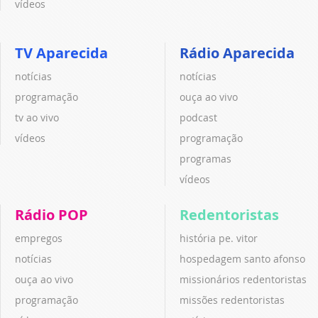
vídeos
TV Aparecida
Rádio Aparecida
notícias
notícias
programação
ouça ao vivo
tv ao vivo
podcast
vídeos
programação
programas
vídeos
Rádio POP
Redentoristas
empregos
história pe. vitor
notícias
hospedagem santo afonso
ouça ao vivo
missionários redentoristas
programação
missões redentoristas