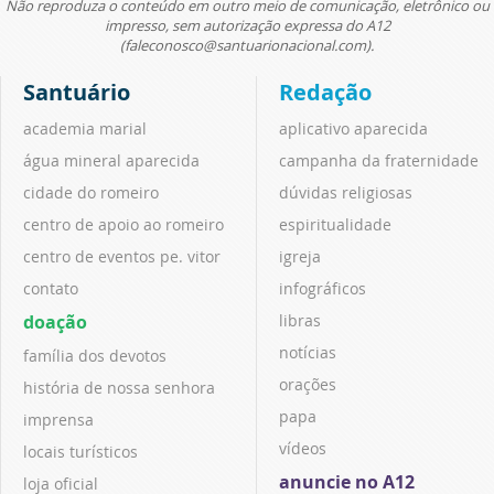
Não reproduza o conteúdo em outro meio de comunicação, eletrônico ou
impresso, sem autorização expressa do A12
(faleconosco@santuarionacional.com).
Santuário
Redação
academia marial
aplicativo aparecida
água mineral aparecida
campanha da fraternidade
cidade do romeiro
dúvidas religiosas
centro de apoio ao romeiro
espiritualidade
centro de eventos pe. vitor
igreja
contato
infográficos
doação
libras
notícias
família dos devotos
orações
história de nossa senhora
papa
imprensa
vídeos
locais turísticos
anuncie no A12
loja oficial