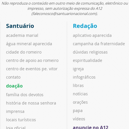
Não reproduza o conteúdo em outro meio de comunicação, eletrônico ou
impresso, sem autorização expressa do A12
(faleconosco@santuarionacional.com).
Santuário
Redação
academia marial
aplicativo aparecida
água mineral aparecida
campanha da fraternidade
cidade do romeiro
dúvidas religiosas
centro de apoio ao romeiro
espiritualidade
centro de eventos pe. vitor
igreja
contato
infográficos
doação
libras
notícias
família dos devotos
orações
história de nossa senhora
papa
imprensa
vídeos
locais turísticos
anuncie no A12
loja oficial