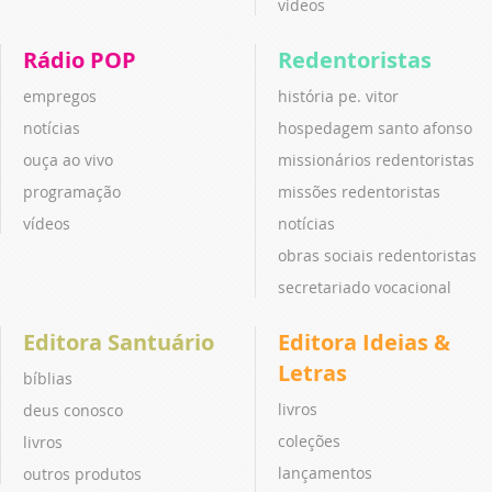
vídeos
Rádio POP
Redentoristas
empregos
história pe. vitor
notícias
hospedagem santo afonso
ouça ao vivo
missionários redentoristas
programação
missões redentoristas
vídeos
notícias
obras sociais redentoristas
secretariado vocacional
Editora Santuário
Editora Ideias &
Letras
bíblias
livros
deus conosco
coleções
livros
lançamentos
outros produtos