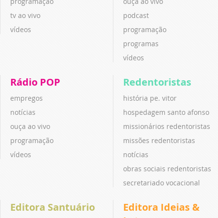
programação
ouça ao vivo
tv ao vivo
podcast
vídeos
programação
programas
vídeos
Rádio POP
Redentoristas
empregos
história pe. vitor
notícias
hospedagem santo afonso
ouça ao vivo
missionários redentoristas
programação
missões redentoristas
vídeos
notícias
obras sociais redentoristas
secretariado vocacional
Editora Santuário
Editora Ideias &