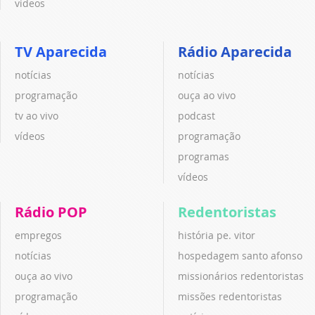
vídeos
TV Aparecida
Rádio Aparecida
notícias
notícias
programação
ouça ao vivo
tv ao vivo
podcast
vídeos
programação
programas
vídeos
Rádio POP
Redentoristas
empregos
história pe. vitor
notícias
hospedagem santo afonso
ouça ao vivo
missionários redentoristas
programação
missões redentoristas