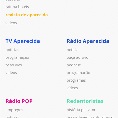
rainha hotéis
revista de aparecida
vídeos
TV Aparecida
Rádio Aparecida
notícias
notícias
programação
ouça ao vivo
tv ao vivo
podcast
vídeos
programação
programas
vídeos
Rádio POP
Redentoristas
empregos
história pe. vitor
notícias
hospedagem santo afonso