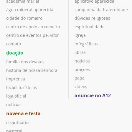
academia marial
aplicativo aparecida
água mineral aparecida
campanha da fraternidade
cidade do romeiro
dúvidas religiosas
centro de apoio ao romeiro
espiritualidade
centro de eventos pe. vitor
igreja
contato
infográficos
doação
libras
notícias
família dos devotos
orações
história de nossa senhora
papa
imprensa
vídeos
locais turísticos
anuncie no A12
loja oficial
notícias
novena e festa
o santuário
pastoral