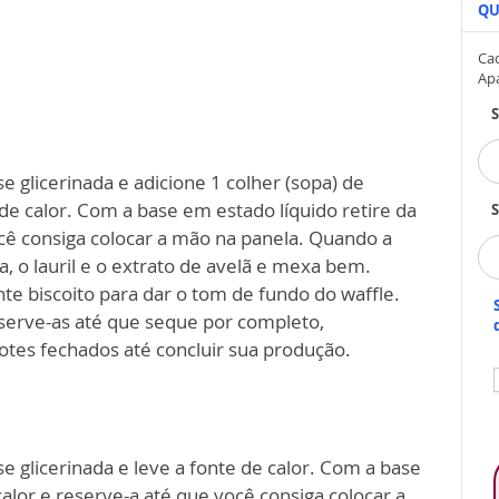
QU
Cad
Ap
 glicerinada e adicione 1 colher (sopa) de
de calor. Com a base em estado líquido retire da
S
ocê consiga colocar a mão na panela. Quando a
, o lauril e o extrato de avelã e mexa bem.
te biscoito para dar o tom de fundo do waffle.
serve-as até que seque por completo,
tes fechados até concluir sua produção.
 glicerinada e leve a fonte de calor. Com a base
calor e reserve-a até que você consiga colocar a