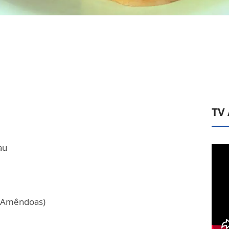
TV
au
e Amêndoas)