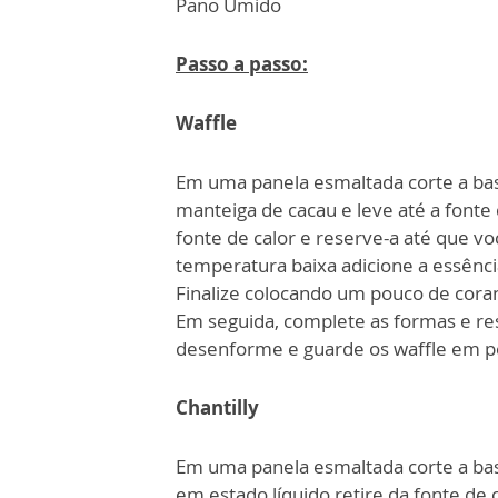
Pano Úmido
Passo a passo:
Waffle
Em uma panela esmaltada corte a base
manteiga de cacau e leve até a fonte 
fonte de calor e reserve-a até que v
temperatura baixa adicione a essência
Finalize colocando um pouco de coran
Em seguida, complete as formas e re
desenforme e guarde os waffle em po
Chantilly
Em uma panela esmaltada corte a base
em estado líquido retire da fonte de 