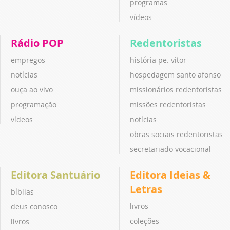
programas
vídeos
Rádio POP
Redentoristas
empregos
história pe. vitor
notícias
hospedagem santo afonso
ouça ao vivo
missionários redentoristas
programação
missões redentoristas
vídeos
notícias
obras sociais redentoristas
secretariado vocacional
Editora Santuário
Editora Ideias &
Letras
bíblias
livros
deus conosco
coleções
livros