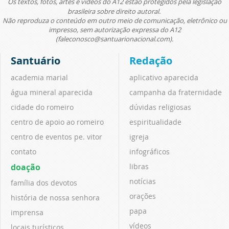
Os textos, fotos, artes e vídeos do A12 estão protegidos pela legislação
brasileira sobre direito autoral.
Não reproduza o conteúdo em outro meio de comunicação, eletrônico ou
impresso, sem autorização expressa do A12
(faleconosco@santuarionacional.com).
Santuário
Redação
academia marial
aplicativo aparecida
água mineral aparecida
campanha da fraternidade
cidade do romeiro
dúvidas religiosas
centro de apoio ao romeiro
espiritualidade
centro de eventos pe. vitor
igreja
contato
infográficos
doação
libras
notícias
família dos devotos
orações
história de nossa senhora
papa
imprensa
vídeos
locais turísticos