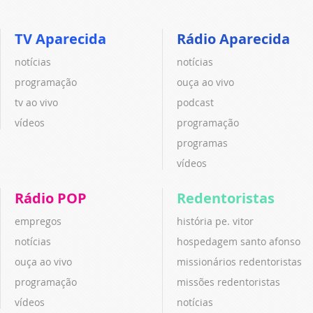
TV Aparecida
Rádio Aparecida
notícias
notícias
programação
ouça ao vivo
tv ao vivo
podcast
vídeos
programação
programas
vídeos
Rádio POP
Redentoristas
empregos
história pe. vitor
notícias
hospedagem santo afonso
ouça ao vivo
missionários redentoristas
programação
missões redentoristas
vídeos
notícias