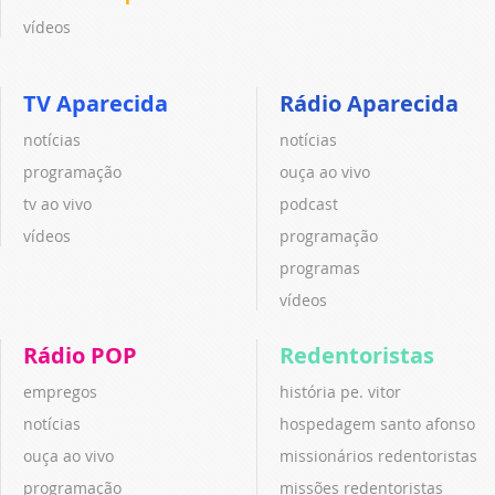
vídeos
TV Aparecida
Rádio Aparecida
notícias
notícias
programação
ouça ao vivo
tv ao vivo
podcast
vídeos
programação
programas
vídeos
Rádio POP
Redentoristas
empregos
história pe. vitor
notícias
hospedagem santo afonso
ouça ao vivo
missionários redentoristas
programação
missões redentoristas