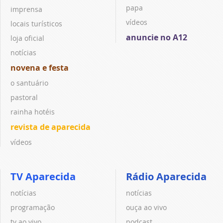
papa
imprensa
vídeos
locais turísticos
anuncie no A12
loja oficial
notícias
novena e festa
o santuário
pastoral
rainha hotéis
revista de aparecida
vídeos
TV Aparecida
Rádio Aparecida
notícias
notícias
programação
ouça ao vivo
tv ao vivo
podcast