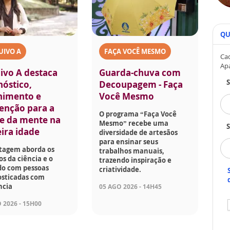
QU
UIVO A
FAÇA VOCÊ MESMO
Cad
Ap
ivo A destaca
Guarda-chuva com
nóstico,
Decoupagem - Faça
himento e
Você Mesmo
enção para a
O programa “Faça Você
e da mente na
Mesmo” recebe uma
S
eira idade
diversidade de artesãos
para ensinar seus
tagem aborda os
trabalhos manuais,
s da ciência e o
trazendo inspiração e
do com pessoas
criatividade.
osticadas com
cia
05 AGO 2026 - 14H45
 2026 - 15H00