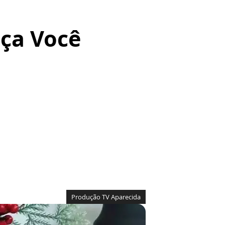
aça Você
Produção TV Aparecida