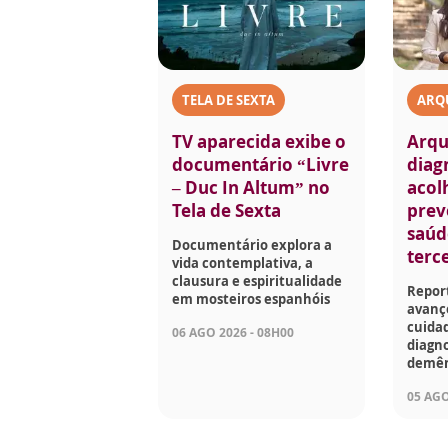
TELA DE SEXTA
ARQ
TV aparecida exibe o
Arqu
documentário “Livre
diag
– Duc In Altum” no
acol
Tela de Sexta
prev
saúd
Documentário explora a
terc
vida contemplativa, a
clausura e espiritualidade
Repor
em mosteiros espanhóis
avanço
cuida
06 AGO 2026 - 08H00
diagn
demên
05 AGO