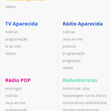
vídeos
TV Aparecida
Rádio Aparecida
notícias
notícias
programação
ouça ao vivo
tv ao vivo
podcast
vídeos
programação
programas
vídeos
Rádio POP
Redentoristas
empregos
história pe. vitor
notícias
hospedagem santo afonso
ouça ao vivo
missionários redentoristas
programação
missões redentoristas