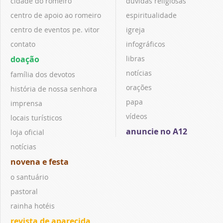
cidade do romeiro
dúvidas religiosas
centro de apoio ao romeiro
espiritualidade
centro de eventos pe. vitor
igreja
contato
infográficos
doação
libras
notícias
família dos devotos
orações
história de nossa senhora
papa
imprensa
vídeos
locais turísticos
anuncie no A12
loja oficial
notícias
novena e festa
o santuário
pastoral
rainha hotéis
revista de aparecida