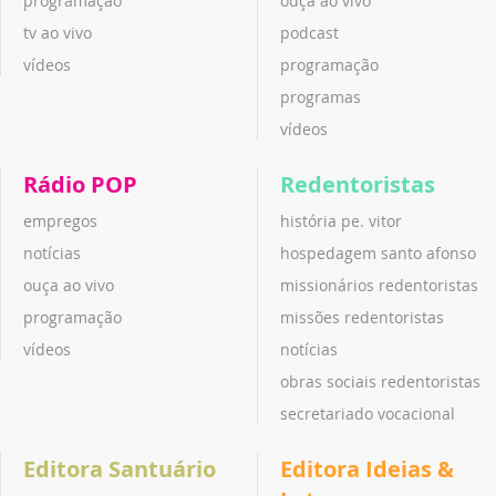
programação
ouça ao vivo
tv ao vivo
podcast
vídeos
programação
programas
vídeos
Rádio POP
Redentoristas
empregos
história pe. vitor
notícias
hospedagem santo afonso
ouça ao vivo
missionários redentoristas
programação
missões redentoristas
vídeos
notícias
obras sociais redentoristas
secretariado vocacional
Editora Santuário
Editora Ideias &