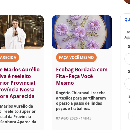
QU
Cad
Ap
PARECIDA
FAÇA VOCÊ MESMO
e Marlos Aurélio
Ecobag Bordada com
S
lva é reeleito
Fita - Faça Você
rior Provincial
Mesmo
rovíncia Nossa
Rogério Chiaravalli recebe
ora Aparecida
artesãos para partilharem
o passo a passo de lindas
Marlos Aurélio da
peças e trabalhos.
foi reeleito Superior
cial da Província
07 AGO 2026 - 14H45
 Senhora Aparecida.