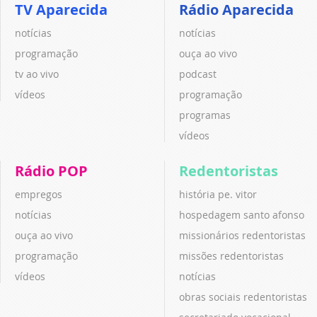
TV Aparecida
Rádio Aparecida
notícias
notícias
programação
ouça ao vivo
tv ao vivo
podcast
vídeos
programação
programas
vídeos
Rádio POP
Redentoristas
empregos
história pe. vitor
notícias
hospedagem santo afonso
ouça ao vivo
missionários redentoristas
programação
missões redentoristas
vídeos
notícias
obras sociais redentoristas