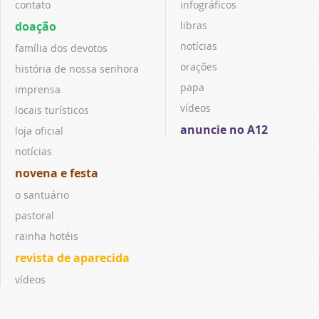
contato
infográficos
doação
libras
notícias
família dos devotos
orações
história de nossa senhora
papa
imprensa
vídeos
locais turísticos
anuncie no A12
loja oficial
notícias
novena e festa
o santuário
pastoral
rainha hotéis
revista de aparecida
vídeos