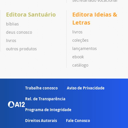
secretariado vocacional
Editora Santuário
Editora Ideias &
Letras
bíblias
livros
deus conosco
coleções
livros
lançamentos
outros produtos
ebook
catálogo
Trabalhe conosco
Aviso de Privacidade
Rel. de Transparência
Programa de Integridade
Direitos Autorais
Fale Conosco