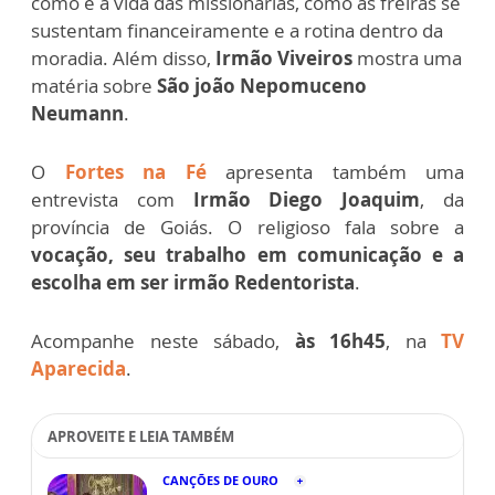
como é a vida das missionárias, como as freiras se
sustentam financeiramente e a rotina dentro da
moradia. Além disso,
Irmão Viveiros
mostra uma
matéria sobre
São joão Nepomuceno
Neumann
.
O
Fortes na Fé
apresenta também uma
entrevista com
Irmão Diego Joaquim
, da
província de Goiás. O religioso fala sobre a
vocação, seu trabalho em comunicação e a
escolha em ser irmão Redentorista
.
Acompanhe neste sábado,
às 16h45
, na
TV
Aparecida
.
APROVEITE E LEIA TAMBÉM
CANÇÕES DE OURO