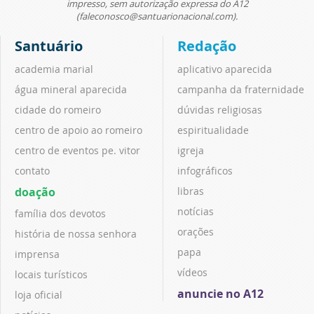
impresso, sem autorização expressa do A12
(faleconosco@santuarionacional.com).
Santuário
Redação
academia marial
aplicativo aparecida
água mineral aparecida
campanha da fraternidade
cidade do romeiro
dúvidas religiosas
centro de apoio ao romeiro
espiritualidade
centro de eventos pe. vitor
igreja
contato
infográficos
doação
libras
notícias
família dos devotos
orações
história de nossa senhora
papa
imprensa
vídeos
locais turísticos
anuncie no A12
loja oficial