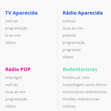
TV Aparecida
Rádio Aparecida
notícias
notícias
programação
ouça ao vivo
tv ao vivo
podcast
vídeos
programação
programas
vídeos
Rádio POP
Redentoristas
empregos
história pe. vitor
notícias
hospedagem santo afonso
ouça ao vivo
missionários redentoristas
programação
missões redentoristas
vídeos
notícias