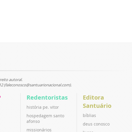
reito autoral.
12 (faleconosco@santuarionacional.com).
P
Redentoristas
Editora
Santuário
história pe. vitor
bíblias
hospedagem santo
afonso
deus conosco
missionários