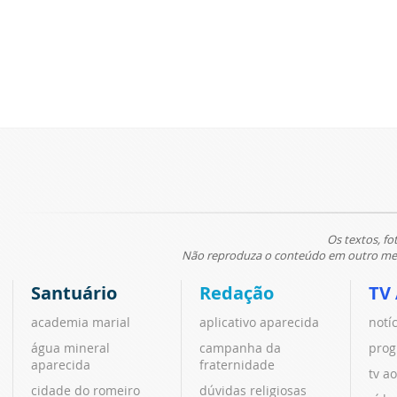
Os textos, fo
Não reproduza o conteúdo em outro meio
Santuário
Redação
TV
academia marial
aplicativo aparecida
notí
água mineral
campanha da
prog
aparecida
fraternidade
tv ao
cidade do romeiro
dúvidas religiosas