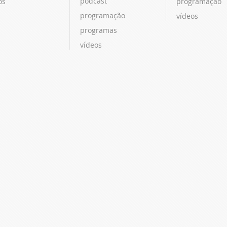
podcast
os
programação
programação
vídeos
programas
vídeos