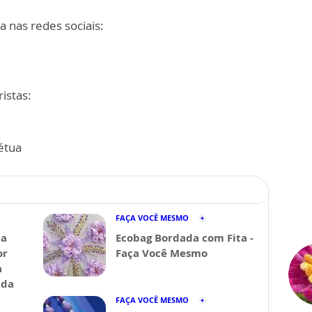
a nas redes sociais:
istas:
étua
FAÇA VOCÊ MESMO
da
Ecobag Bordada com Fita -
or
Faça Você Mesmo
a
ida
FAÇA VOCÊ MESMO