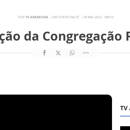
POR
TV APARECIDA
EM FORTES NA FÉ
09 MAI 2023 - 09H15
ção da Congregação 
TV