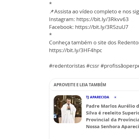
*
📌Assista ao vídeo completo e nos sig
Instagram: https://bit.ly/3Rkvv63
Facebook: https://bit.ly/3R5zuU7
*
Conheça também o site dos Redentor
https://bit.ly/3HF4hpc
#redentoristas #cssr #profissãoperp
APROVEITE E LEIA TAMBÉM
TJ APARECIDA
Padre Marlos Aurélio 
Silva é reeleito Superi
Provincial da Provínci
Nossa Senhora Aparec